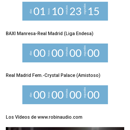
segundos
minutos
0
1
1
0
2
3
1
4
5
horas
días
BAXI Manresa-Real Madrid (Liga Endesa)
segundos
minutos
0
0
0
0
0
0
0
0
horas
días
Real Madrid Fem.-Crystal Palace (Amistoso)
segundos
minutos
0
0
0
0
0
0
0
0
horas
días
Los Vídeos de www.robinaudio.com