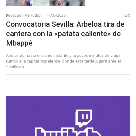
Redacción MB Fútbol
17/05/2026
0
Convocatoria Sevilla: Arbeloa tira de
cantera con la «patata caliente» de
Mbappé
Apurando hasta el último instante y, a pocos minutos de viajar
rumbo a la capital hispalense, donde esta tarde jugará ante el
Sevilla en...