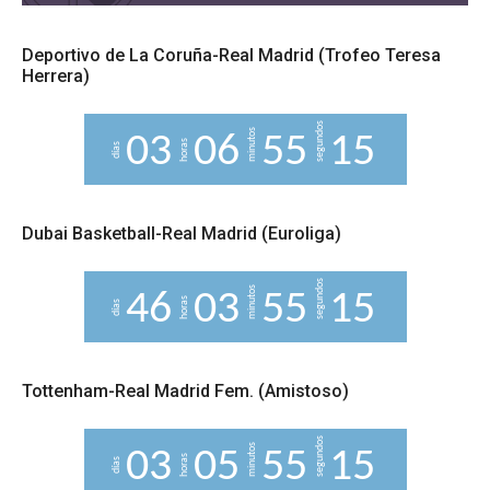
Deportivo de La Coruña-Real Madrid (Trofeo Teresa
Herrera)
segundos
minutos
0
3
0
6
5
5
1
4
5
horas
días
Dubai Basketball-Real Madrid (Euroliga)
segundos
minutos
4
6
0
3
5
5
1
4
5
horas
días
Tottenham-Real Madrid Fem. (Amistoso)
segundos
minutos
0
3
0
5
5
5
1
4
5
horas
días