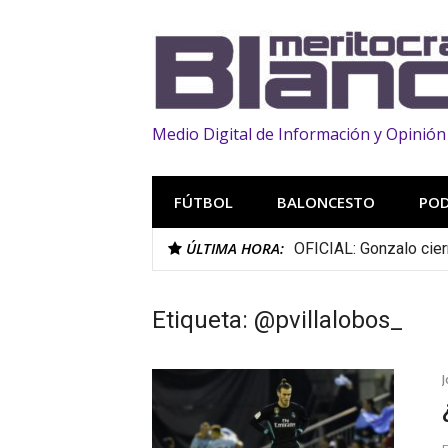
Saltar
al
contenido
Medio Digital de Información y Opinión
FÚTBOL
BALONCESTO
PO
ÚLTIMA HORA:
OFICIAL: Gonzalo cier
Etiqueta:
@pvillalobos_