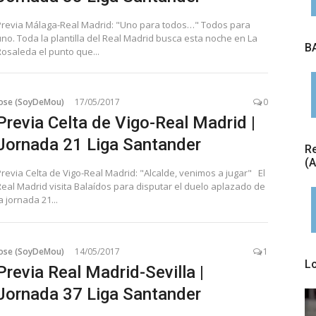
Previa Málaga-Real Madrid: "Uno para todos…" Todos para
uno. Toda la plantilla del Real Madrid busca esta noche en La
BA
Rosaleda el punto que...
Jose (SoyDeMou)
17/05/2017
0
Previa Celta de Vigo-Real Madrid |
Jornada 21 Liga Santander
Re
(
Previa Celta de Vigo-Real Madrid: "Alcalde, venimos a jugar" El
Real Madrid visita Balaídos para disputar el duelo aplazado de
a jornada 21...
Jose (SoyDeMou)
14/05/2017
1
L
Previa Real Madrid-Sevilla |
Jornada 37 Liga Santander