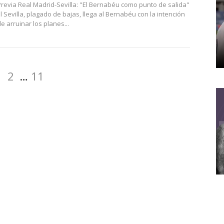
Previa Real Madrid-Sevilla: "El Bernabéu como punto de salida"
l Sevilla, plagado de bajas, llega al Bernabéu con la intención
e arruinar los planes...
Página
Página
Página
1
2
…
11