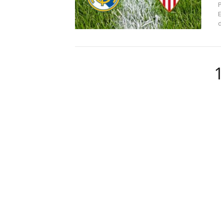
E
d
Paginación
de
entradas