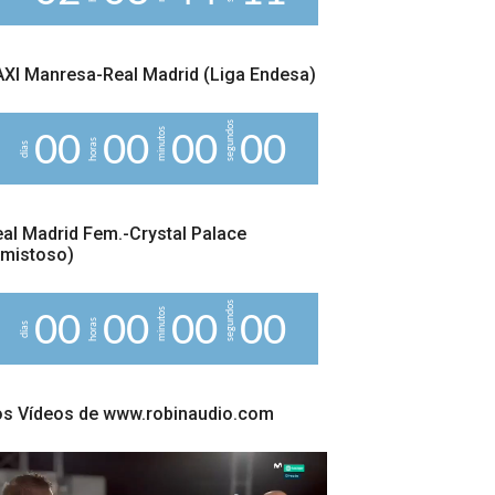
1
XI Manresa-Real Madrid (Liga Endesa)
segundos
minutos
0
0
0
0
0
0
0
0
horas
días
al Madrid Fem.-Crystal Palace
Amistoso)
segundos
minutos
0
0
0
0
0
0
0
0
horas
días
os Vídeos de www.robinaudio.com