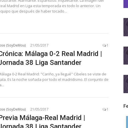
Frustrante. Alarmante. Espantoso. Inquietante. La imagen del
Real Madrid en Liga esta temporada es todo lo anterior. Un
equipo que después de haber tocado...
Jose (SoyDeMou)
21/05/2017
1
Crónica: Málaga 0-2 Real Madrid |
Jornada 38 Liga Santander
álaga 0-2 Real Madrid: "Cariño, ya llegué" Cibeles se viste de
gala. Es la noche soñada por todo el madridismo. El conjunto de
a...
F
Jose (SoyDeMou)
21/05/2017
1
Previa Málaga-Real Madrid |
Jornada 38 Liga Santander