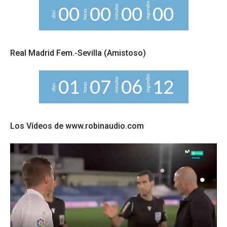
segundos
minutos
0
0
0
0
0
0
0
0
horas
días
Real Madrid Fem.-Sevilla (Amistoso)
segundos
minutos
0
1
0
7
0
6
1
1
2
horas
días
Los Vídeos de www.robinaudio.com