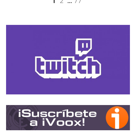
2
…
77
de
entradas