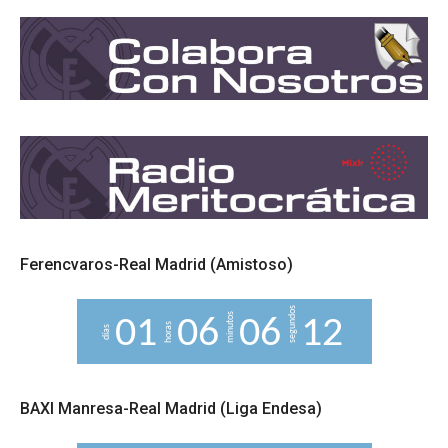
Ferencvaros-Real Madrid (Amistoso)
segundos
minutos
0
1
0
6
0
6
1
1
2
horas
días
BAXI Manresa-Real Madrid (Liga Endesa)