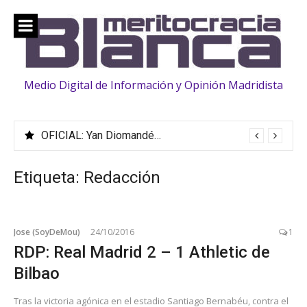
Saltar
al
contenido
Medio Digital de Información y Opinión Madridista
OFICIAL: Yan Diomandé ficha hasta 2033
Etiqueta:
Redacción
Jose (SoyDeMou)
24/10/2016
1
RDP: Real Madrid 2 – 1 Athletic de
Bilbao
Tras la victoria agónica en el estadio Santiago Bernabéu, contra el