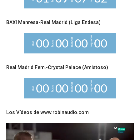
BAXI Manresa-Real Madrid (Liga Endesa)
segundos
minutos
0
0
0
0
0
0
0
0
horas
días
Real Madrid Fem.-Crystal Palace (Amistoso)
segundos
minutos
0
0
0
0
0
0
0
0
horas
días
Los Vídeos de www.robinaudio.com