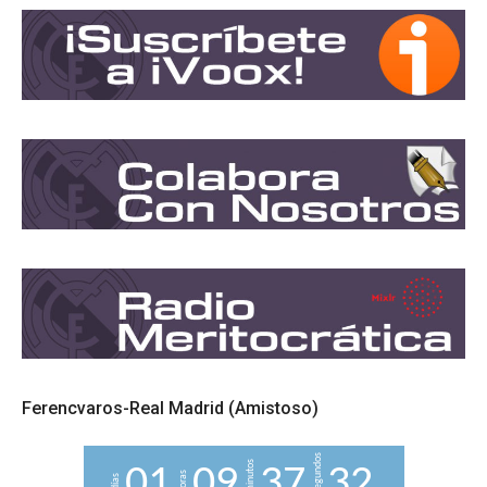
Ferencvaros-Real Madrid (Amistoso)
segundos
minutos
0
1
0
9
3
7
3
2
horas
días