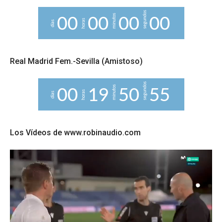
segundos
minutos
0
0
0
0
0
0
0
0
horas
días
Real Madrid Fem.-Sevilla (Amistoso)
segundos
minutos
0
0
1
9
5
0
5
4
5
horas
días
Los Vídeos de www.robinaudio.com