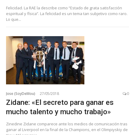
Felicidad. La RAE la describe como “Estado de grata satisfacción
espiritual y física”. La felicidad es un tema tan subjetivo como raro.
Lo que...
Jose (SoyDeMou)
27/05/2018
0
Zidane: «El secreto para ganar es
mucho talento y mucho trabajo»
Zinedine Zidane comparece ante los medios de comunicación tras
ganar al Liverpool en la final de la Champions, en el Olimpiyskiy de