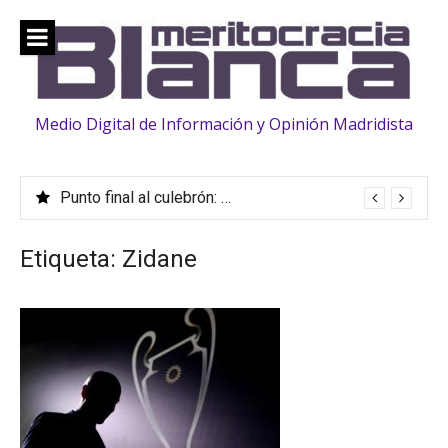
Saltar
al
contenido
Medio Digital de Información y Opinión Madridista
Punto final al culebrón: Vinicius, renovado hasta 2032
Etiqueta:
Zidane