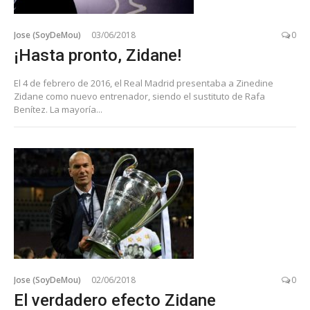
Jose (SoyDeMou)
03/06/2018
0
¡Hasta pronto, Zidane!
El 4 de febrero de 2016, el Real Madrid presentaba a Zinedine
Zidane como nuevo entrenador, siendo el sustituto de Rafa
Benítez. La mayoría...
Jose (SoyDeMou)
02/06/2018
0
El verdadero efecto Zidane