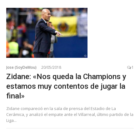
Jose (SoyDeMou)
20/05/2018
1
Zidane: «Nos queda la Champions y
estamos muy contentos de jugar la
final»
Zidane compareció en la sala de prensa del Estadio de La
Cerámica, y analizó el empate ante el Villarreal, último partido de la
Liga...