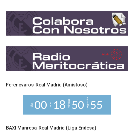
Ferencvaros-Real Madrid (Amistoso)
segundos
minutos
0
0
1
8
5
0
5
4
horas
5
días
BAXI Manresa-Real Madrid (Liga Endesa)