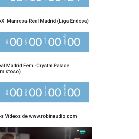
4
XI Manresa-Real Madrid (Liga Endesa)
segundos
minutos
0
0
0
0
0
0
0
0
horas
días
al Madrid Fem.-Crystal Palace
Amistoso)
segundos
minutos
0
0
0
0
0
0
0
0
horas
días
os Vídeos de www.robinaudio.com