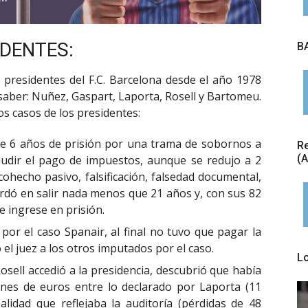
IDENTES:
BA
 presidentes del F.C. Barcelona desde el año 1978
 saber: Nuñez, Gaspart, Laporta, Rosell y Bartomeu.
s casos de los presidentes:
 6 años de prisión por una trama de sobornos a
Re
(
ludir el pago de impuestos, aunque se redujo a 2
hecho pasivo, falsificación, falsedad documental,
ardó en salir nada menos que 21 años y, con sus 82
 ingrese en prisión.
or el caso Spanair, al final no tuvo que pagar la
l juez a los otros imputados por el caso.
L
sell accedió a la presidencia, descubrió que había
lones de euros entre lo declarado por Laporta (11
ealidad que reflejaba la auditoría (pérdidas de 48