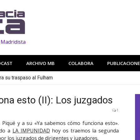
 Madridista
DCAST
ARCHIVO MB
COLABORA
PUBLICACIONE
ra su traspaso al Fulham
a esto (II): Los juzgados
1
 a Piqué y a su «Ya sabemos cómo funciona esto».
ado a
LA IMPUNIDAD
hoy os traemos la segunda
por los juzgados de dirigentes y jugadores.