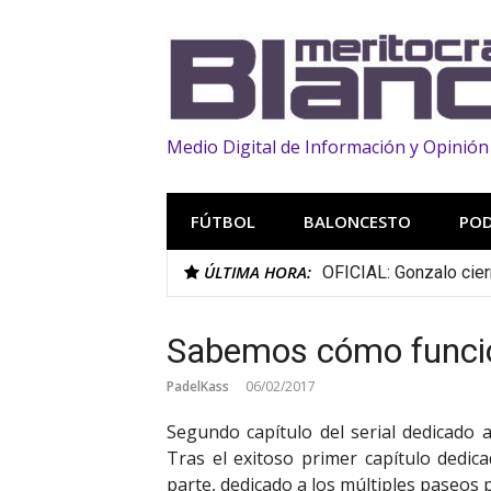
Saltar
al
contenido
Medio Digital de Información y Opinión
FÚTBOL
BALONCESTO
PO
ÚLTIMA HORA:
OFICIAL: Gonzalo cier
Sabemos cómo funcion
PadelKass
06/02/2017
Segundo capítulo del serial dedicado
Tras el exitoso primer capítulo dedic
parte, dedicado a los múltiples paseos 