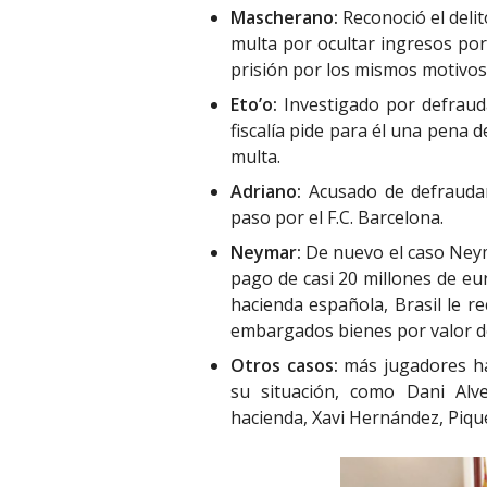
Mascherano:
Reconoció el delit
multa por ocultar ingresos po
prisión por los mismos motivos
Eto’o:
Investigado por defrauda
fiscalía pide para él una pena 
multa.
Adriano:
Acusado de defraudar
paso por el F.C. Barcelona.
Neymar:
De nuevo el caso Neyma
pago de casi 20 millones de eu
hacienda española, Brasil le r
embargados bienes por valor de
Otros casos:
más jugadores ha
su situación, como Dani Alv
hacienda, Xavi Hernández, Pique 