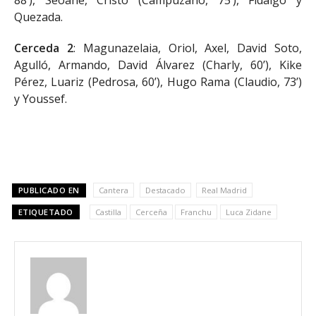
Quezada.
Cerceda 2
: Magunazelaia, Oriol, Axel, David Soto,
Agulló, Armando, David Álvarez (Charly, 60’), Kike
Pérez, Luariz (Pedrosa, 60’), Hugo Rama (Claudio, 73’)
y Youssef.
PUBLICADO EN
Cantera
Destacado
Real Madrid
ETIQUETADO
Castilla
Cerceña
Franchu
Luca Zidane