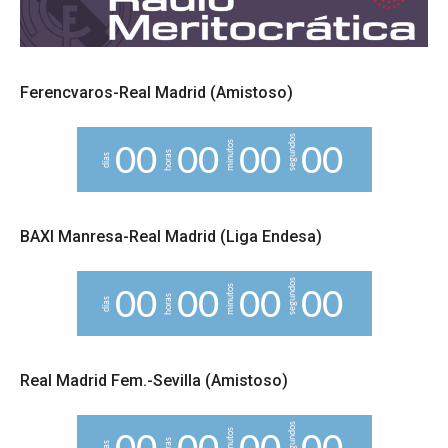
Ferencvaros-Real Madrid (Amistoso)
segundos
minutos
0
0
0
0
0
0
0
0
horas
días
BAXI Manresa-Real Madrid (Liga Endesa)
segundos
minutos
0
0
0
0
0
0
0
0
horas
días
Real Madrid Fem.-Sevilla (Amistoso)
segundos
minutos
horas
días