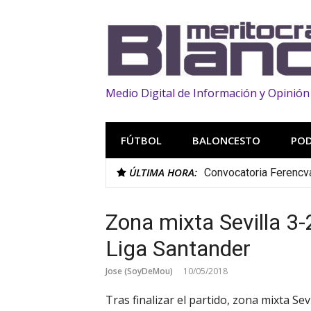
Saltar
al
contenido
Medio Digital de Información y Opinión
FÚTBOL
BALONCESTO
PO
ÚLTIMA HORA:
Convocatoria Ferencvar
Zona mixta Sevilla 3-
Liga Santander
Jose (SoyDeMou)
10/05/2018
Tras finalizar el partido, zona mixta Se