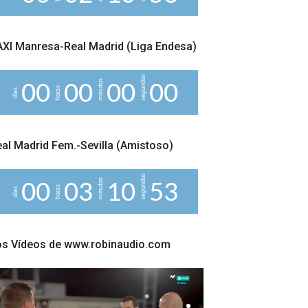
XI Manresa-Real Madrid (Liga Endesa)
segundos
minutos
0
0
0
0
0
0
0
0
horas
días
al Madrid Fem.-Sevilla (Amistoso)
segundos
minutos
0
0
0
3
1
0
5
2
horas
días
3
os Vídeos de www.robinaudio.com