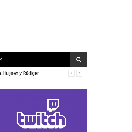
S
a, Huijsen y Rüdiger