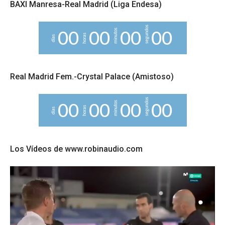
BAXI Manresa-Real Madrid (Liga Endesa)
segundos
minutos
0
0
0
0
0
0
0
0
horas
días
Real Madrid Fem.-Crystal Palace (Amistoso)
segundos
minutos
0
0
0
0
0
0
0
0
horas
días
Los Vídeos de www.robinaudio.com