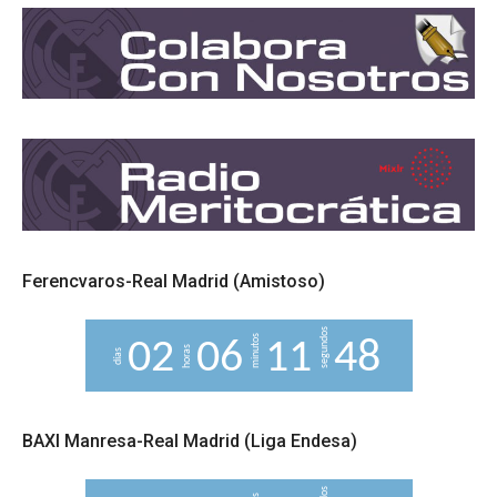
Ferencvaros-Real Madrid (Amistoso)
segundos
minutos
0
2
0
6
1
1
4
7
horas
días
8
BAXI Manresa-Real Madrid (Liga Endesa)