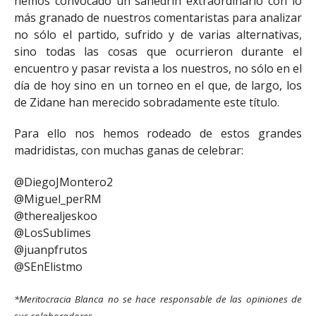
hemos convocado un sanedrín extraordinario con lo
más granado de nuestros comentaristas para analizar
no sólo el partido, sufrido y de varias alternativas,
sino todas las cosas que ocurrieron durante el
encuentro y pasar revista a los nuestros, no sólo en el
día de hoy sino en un torneo en el que, de largo, los
de Zidane han merecido sobradamente este título.
Para ello nos hemos rodeado de estos grandes
madridistas, con muchas ganas de celebrar:
@DiegoJMontero2
@Miguel_perRM
@therealjeskoo
@LosSublimes
@juanpfrutos
@SEnElistmo
*Meritocracia Blanca no se hace responsable de las opiniones de
sus colaboradores