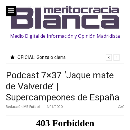
Saltar
al
contenido
Medio Digital de Información y Opinión Madridista
OFICIAL: Gonzalo cierra su traspaso al Fulham
Podcast 7×37 ‘Jaque mate
de Valverde’ |
Supercampeones de España
Redacción MB Fútbol
14/01/2020
0