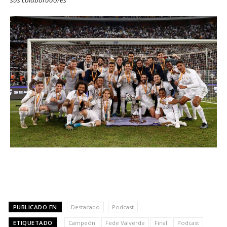
PUBLICADO EN
Destacado
Podcast
ETIQUETADO
Campeón
Fede Valverde
Final
Podcast