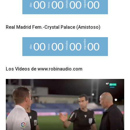
segundos
minutos
0
0
0
0
0
0
0
0
horas
días
Real Madrid Fem.-Crystal Palace (Amistoso)
segundos
minutos
0
0
0
0
0
0
0
0
horas
días
Los Vídeos de www.robinaudio.com