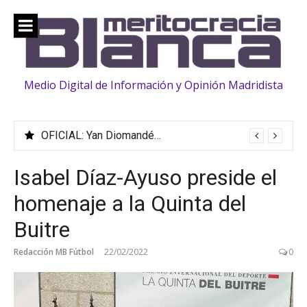
Saltar
al
contenido
Medio Digital de Información y Opinión Madridista
OFICIAL: Yan Diomandé ficha hasta 2033
Isabel Díaz-Ayuso preside el
homenaje a la Quinta del
Buitre
Redacción MB Fútbol
22/02/2022
0