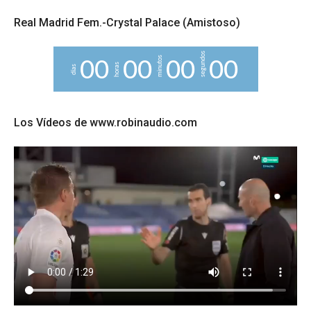
Real Madrid Fem.-Crystal Palace (Amistoso)
segundos
minutos
0
0
0
0
0
0
0
0
horas
días
Los Vídeos de www.robinaudio.com