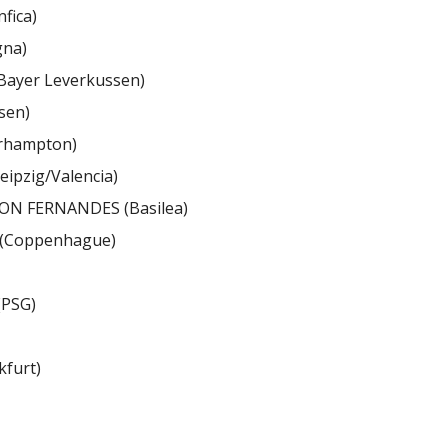
fica)
gna)
Bayer Leverkussen)
sen)
erhampton)
ipzig/Valencia)
ON FERNANDES (Basilea)
(Coppenhague)
PSG)
kfurt)