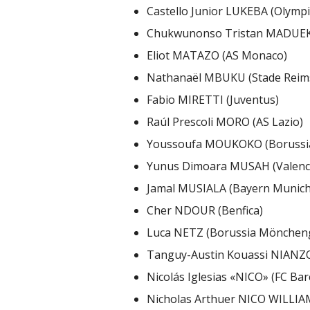
Castello Junior LUKEBA (Olymp
Chukwunonso Tristan MADUEKE
Eliot MATAZO (AS Monaco)
Nathanaël MBUKU (Stade Reim
Fabio MIRETTI (Juventus)
Raúl Prescoli MORO (AS Lazio)
Youssoufa MOUKOKO (Borussi
Yunus Dimoara MUSAH (Valenc
Jamal MUSIALA (Bayern Munich
Cher NDOUR (Benfica)
Luca NETZ (Borussia Mönchen
Tanguy-Austin Kouassi NIANZ
Nicolás Iglesias «NICO» (FC Bar
Nicholas Arthuer NICO WILLIAMS