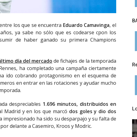
BA
, entre los que se encuentra
Eduardo Camavinga
, el
 años, ya sabe no sólo que es codearse cpon los
esumir de haber ganado su primera Champions
 último día del mercado
de fichajes de la temporada
Re
l Rennes, ha completado una campaña ciertamente
 ha ido cobrando protagonismo en el esquema de
primeros en entrar en las rotaciones y ayudar mucho
temporada.
ada despreciables
1.696 minutos, distribuidos en
L
al Madrid y en los que marcó
dos goles y dio dos
a impresionado ha sido su desparpajo y su falta de
 por delante a Casemiro, Kroos y Modric.