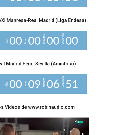
XI Manresa-Real Madrid (Liga Endesa)
segundos
minutos
0
0
0
0
0
0
0
0
horas
días
al Madrid Fem.-Sevilla (Amistoso)
segundos
minutos
0
0
0
9
0
6
5
0
horas
días
os Vídeos de www.robinaudio.com