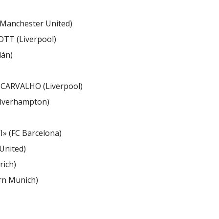
(Manchester United)
OTT (Liverpool)
lán)
 CARVALHO (Liverpool)
olverhampton)
I» (FC Barcelona)
United)
ich)
rn Munich)