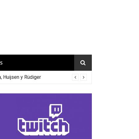
S
a, Huijsen y Rüdiger