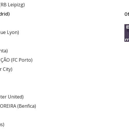
RB Leipizg)
drid)
Of
ue Lyon)
nta)
ÇÃO (FC Porto)
 City)
er United)
OREIRA (Benfica)
s)