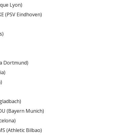
ique Lyon)
 (PSV Eindhoven)
s)
a Dortmund)
ia)
)
gladbach)
OU (Bayern Munich)
celona)
 (Athletic Bilbao)