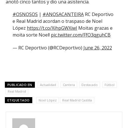
anotó cinco tantos y dio una asistencia.
#OSNOSOS
|
#ANOSACANTEIRA
RC Deportivo
e Real Madrid acordan o traspaso de Noel
López
https://t.co/XihpGWXiwI
Moitas grazas e
moita sorte Noel!
pic.twitter.com/FfO3qguhCB
— RC Deportivo (@RCDeportivo)
June 26, 2022
PUBLICADO EN
Actualidad
Cantera
Destacado
Fútbol
Real Madrid
ETIQUETADO
Noel López
Real Madrid Castilla