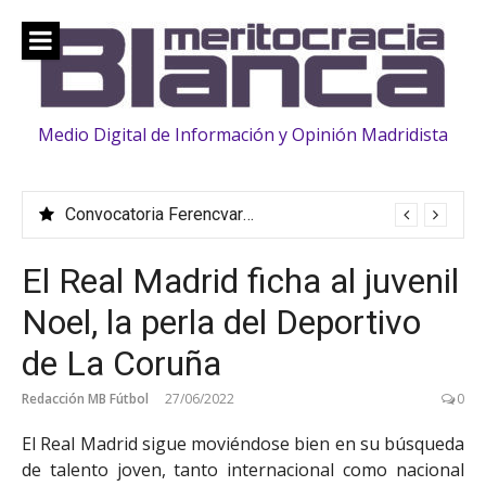
Saltar
al
contenido
Medio Digital de Información y Opinión Madridista
Convocatoria Ferencvaros: La familia «crece» con la llegada de Vinicius, Bernardo Silva, Huijsen y Rüdiger
El Real Madrid ficha al juvenil
Noel, la perla del Deportivo
de La Coruña
Redacción MB Fútbol
27/06/2022
0
El Real Madrid sigue moviéndose bien en su búsqueda
de talento joven, tanto internacional como nacional