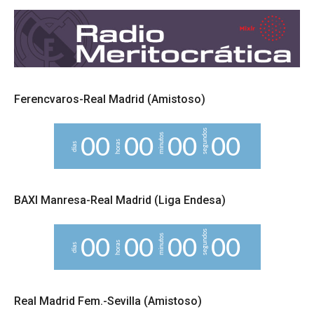
Ferencvaros-Real Madrid (Amistoso)
segundos
minutos
0
0
0
0
0
0
0
0
horas
días
BAXI Manresa-Real Madrid (Liga Endesa)
segundos
minutos
0
0
0
0
0
0
0
0
horas
días
Real Madrid Fem.-Sevilla (Amistoso)