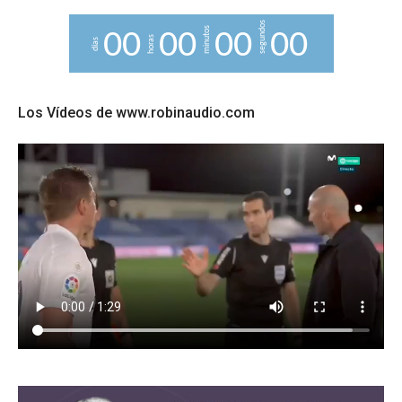
segundos
minutos
0
0
0
0
0
0
0
0
horas
días
Los Vídeos de www.robinaudio.com