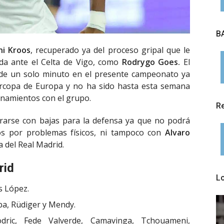
BA
ni Kroos
, recuperado ya del proceso gripal que le
da ante el Celta de Vigo, como
Rodrygo Goes.
El
 de un solo minuto en el presente campeonato ya
ercopa de Europa y no ha sido hasta esta semana
enamientos con el grupo.
Re
ntrarse con bajas para la defensa ya que no podrá
s por problemas físicos, ni tampoco con
Alvaro
a del Real Madrid.
rid
L
s López.
laba, Rüdiger y Mendy.
dric, Fede Valverde, Camavinga, Tchouameni,