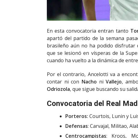
En esta convocatoria entran tanto
To
apartó del partido de la semana pasa
brasileño aún no ha podido disfrutar
que se lesionó en vísperas de la Sup
cuando ha vuelto a la dinámica de entr
Por el contrario, Ancelotti va a enco
contar ni con
Nacho
ni
Vallejo
, ambo
Odriozola
, que sigue buscando su salid
Convocatoria del Real Mad
Porteros:
Courtois, Lunin y Lui
Defensas
: Carvajal, Militao, A
Centrocampistas
: Kroos, Mo