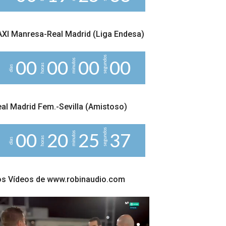
XI Manresa-Real Madrid (Liga Endesa)
segundos
minutos
0
0
0
0
0
0
0
0
horas
días
al Madrid Fem.-Sevilla (Amistoso)
segundos
minutos
0
0
2
0
2
5
3
6
horas
días
os Vídeos de www.robinaudio.com