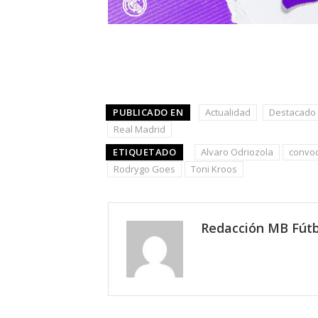
PUBLICADO EN
Actualidad
Destacado
Real Madrid
ETIQUETADO
Alvaro Odriozola
convoc
Rodrygo Goes
Toni Kroos
Redacción MB Fútb