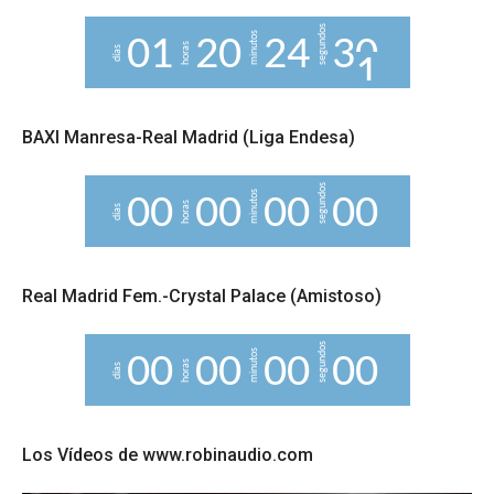
segundos
minutos
0
1
2
0
2
4
3
0
horas
días
BAXI Manresa-Real Madrid (Liga Endesa)
segundos
minutos
0
0
0
0
0
0
0
0
horas
días
Real Madrid Fem.-Crystal Palace (Amistoso)
segundos
minutos
0
0
0
0
0
0
0
0
horas
días
Los Vídeos de www.robinaudio.com