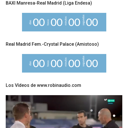
BAXI Manresa-Real Madrid (Liga Endesa)
segundos
minutos
0
0
0
0
0
0
0
0
horas
días
Real Madrid Fem.-Crystal Palace (Amistoso)
segundos
minutos
0
0
0
0
0
0
0
0
horas
días
Los Vídeos de www.robinaudio.com