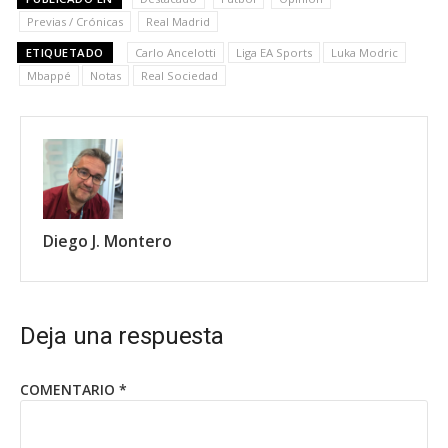
Previas / Crónicas
Real Madrid
ETIQUETADO
Carlo Ancelotti
Liga EA Sports
Luka Modric
Mbappé
Notas
Real Sociedad
Diego J. Montero
Deja una respuesta
COMENTARIO
*