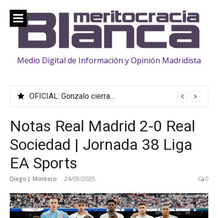
Saltar
al
contenido
Medio Digital de Información y Opinión Madridista
OFICIAL: Gonzalo cierra su traspaso al Fulham
Notas Real Madrid 2-0 Real
Sociedad | Jornada 38 Liga
EA Sports
Diego J. Montero
24/05/2025
0