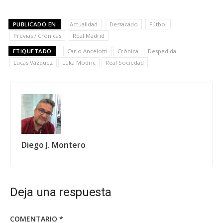
PUBLICADO EN
Actualidad
Destacado
Fútbol
Previas / Crónicas
Real Madrid
ETIQUETADO
Carlo Ancelotti
Crónica
Despedida
Lucas Vázquez
Luka Modric
Real Sociedad
Diego J. Montero
Deja una respuesta
COMENTARIO
*