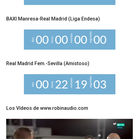
BAXI Manresa-Real Madrid (Liga Endesa)
segundos
minutos
0
0
0
0
0
0
0
0
horas
días
Real Madrid Fem.-Sevilla (Amistoso)
segundos
minutos
0
0
2
2
1
9
0
2
horas
días
Los Vídeos de www.robinaudio.com