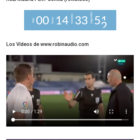
segundos
minutos
0
0
1
4
3
3
5
0
horas
días
1
Los Vídeos de www.robinaudio.com