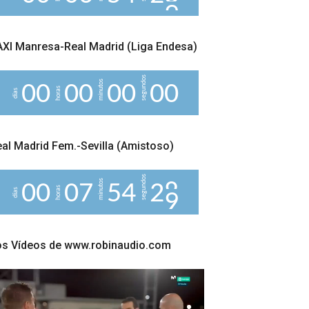
XI Manresa-Real Madrid (Liga Endesa)
segundos
minutos
0
0
0
0
0
0
0
0
horas
días
al Madrid Fem.-Sevilla (Amistoso)
segundos
minutos
0
0
0
7
5
4
2
8
horas
días
os Vídeos de www.robinaudio.com