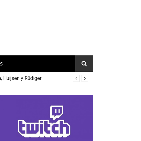
S
a, Huijsen y Rüdiger