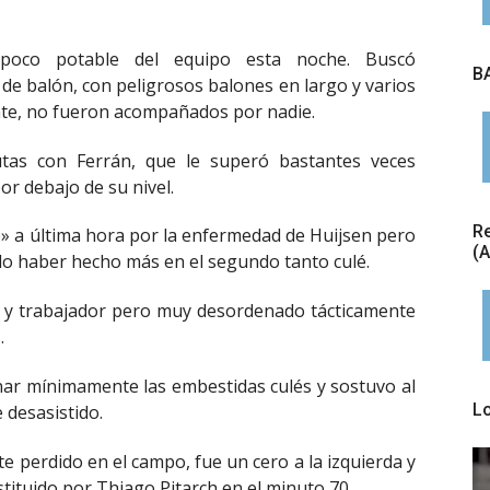
oco potable del equipo esta noche. Buscó
BA
 de balón, con peligrosos balones en largo y varios
nte, no fueron acompañados por nadie.
tas con Ferrán, que le superó bastantes veces
por debajo de su nivel.
Re
e» a última hora por la enfermedad de Huijsen pero
(
do haber hecho más en el segundo tanto culé.
 y trabajador pero muy desordenado tácticamente
.
ar mínimamente las embestidas culés y sostuvo al
L
 desasistido.
 perdido en el campo, fue un cero a la izquierda y
ustituido por Thiago Pitarch en el minuto 70.