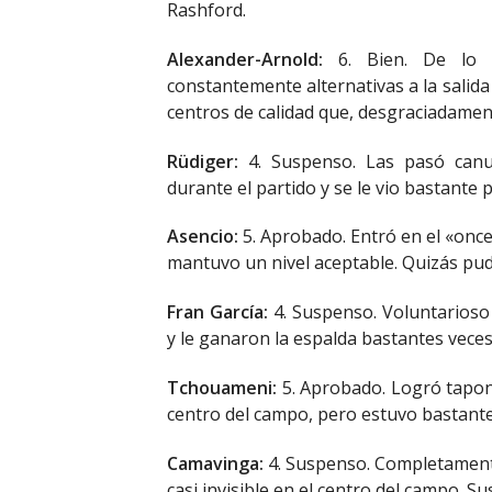
Rashford.
Alexander-Arnold:
6. Bien. De lo p
constantemente alternativas a la salida
centros de calidad que, desgraciadame
Rüdiger:
4. Suspenso. Las pasó canu
durante el partido y se le vio bastante 
Asencio:
5. Aprobado. Entró en el «onc
mantuvo un nivel aceptable. Quizás pu
Fran García:
4. Suspenso. Voluntarioso
y le ganaron la espalda bastantes veces
Tchouameni:
5. Aprobado. Logró tapon
centro del campo, pero estuvo bastante
Camavinga:
4. Suspenso. Completamente
casi invisible en el centro del campo. S