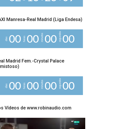
9
XI Manresa-Real Madrid (Liga Endesa)
segundos
minutos
0
0
0
0
0
0
0
0
horas
días
al Madrid Fem.-Crystal Palace
Amistoso)
segundos
minutos
0
0
0
0
0
0
0
0
horas
días
os Vídeos de www.robinaudio.com