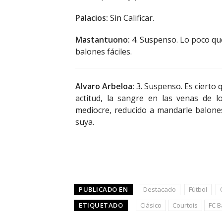
Palacios:
Sin Calificar.
Mastantuono:
4. Suspenso. Lo poco que
balones fáciles.
Alvaro Arbeloa:
3. Suspenso. Es cierto 
actitud, la sangre en las venas de 
mediocre, reducido a mandarle balones
suya.
PUBLICADO EN
Destacado
Fútbol
ETIQUETADO
Clásico
Courtois
FC B