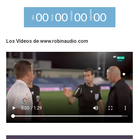
segundos
minutos
0
0
0
0
0
0
0
0
horas
días
Los Vídeos de www.robinaudio.com