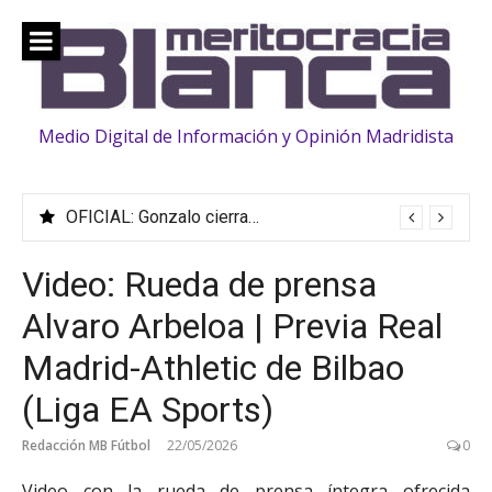
Saltar
al
contenido
Medio Digital de Información y Opinión Madridista
OFICIAL: Gonzalo cierra su traspaso al Fulham
OFICIAL: Fran González se marcha al Sevilla
Video: Rueda de prensa
Alvaro Arbeloa | Previa Real
Madrid-Athletic de Bilbao
(Liga EA Sports)
Redacción MB Fútbol
22/05/2026
0
Video con la rueda de prensa íntegra ofrecida