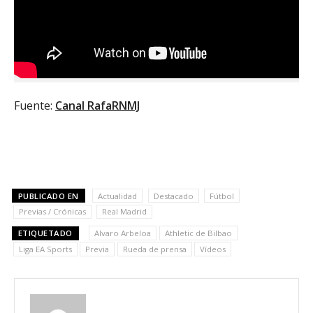
Fuente:
Canal RafaRNMJ
PUBLICADO EN
Actualidad
Destacado
Fútbol
Previas / Crónicas
Real Madrid
ETIQUETADO
Alvaro Arbeloa
Athletic de Bilbao
Liga EA Sports
Previa
Rueda de prensa
Vídeos