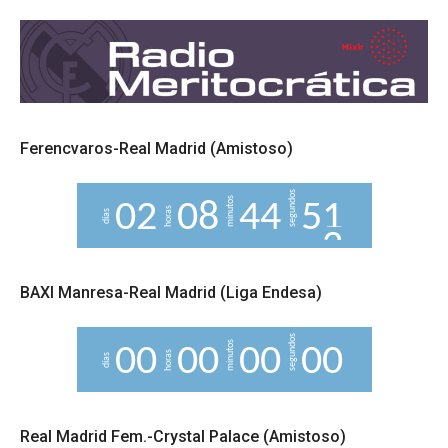
Ferencvaros-Real Madrid (Amistoso)
segundos
minutos
0
2
0
8
4
4
5
1
horas
días
BAXI Manresa-Real Madrid (Liga Endesa)
segundos
minutos
0
0
0
0
0
0
0
0
horas
días
Real Madrid Fem.-Crystal Palace (Amistoso)