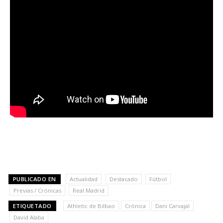
PUBLICADO EN
Actualidad
Destacado
Fútbol
Previas / Crónicas
Real Madrid
ETIQUETADO
Athletic de Bilbao
Crónica
Dani Carvajal
David Alaba