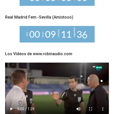
Real Madrid Fem.-Sevilla (Amistoso)
segundos
minutos
0
0
0
9
1
1
3
3
4
horas
días
Los Vídeos de www.robinaudio.com