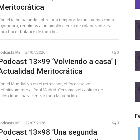
Meritocrática
Con el telón bajando sobre una temporada tan intensa como
agotadora, reunimos a un amplio elenco de colaboradores
ara hacer balance de todo lo...
Podcasts MB
24/07/2026
0
Podcast 13×99 ‘Volviendo a casa’ |
Actualidad Meritocrática
on el Mundial ya en el retrovisor, el foco vuelve
definitivamente al Real Madrid. Cerramos el capítulo de
elecciones para centrar toda la atención...
F
Podcasts MB
22/07/2026
0
Podcast 13×98 ‘Una segunda