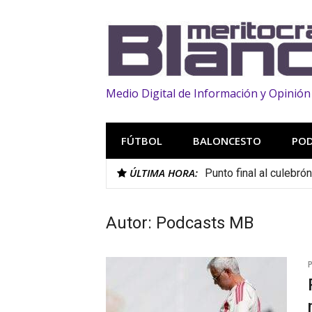
Saltar
al
contenido
Medio Digital de Información y Opinión
FÚTBOL
BALONCESTO
PO
ÚLTIMA HORA:
Punto final al culebró
Autor:
Podcasts MB