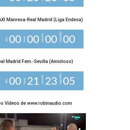
5
XI Manresa-Real Madrid (Liga Endesa)
segundos
minutos
0
0
0
0
0
0
0
0
horas
días
al Madrid Fem.-Sevilla (Amistoso)
segundos
minutos
0
0
2
1
2
3
0
4
horas
5
días
os Vídeos de www.robinaudio.com