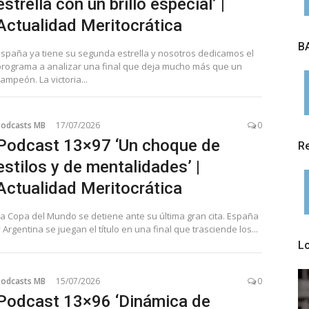
estrella con un brillo especial’ |
Actualidad Meritocrática
BA
España ya tiene su segunda estrella y nosotros dedicamos el
programa a analizar una final que deja mucho más que un
ampeón. La victoria...
Podcasts MB
17/07/2026
0
Podcast 13×97 ‘Un choque de
Re
estilos y de mentalidades’ |
Actualidad Meritocrática
La Copa del Mundo se detiene ante su última gran cita. España
 Argentina se juegan el título en una final que trasciende los...
L
Podcasts MB
15/07/2026
0
Podcast 13×96 ‘Dinámica de