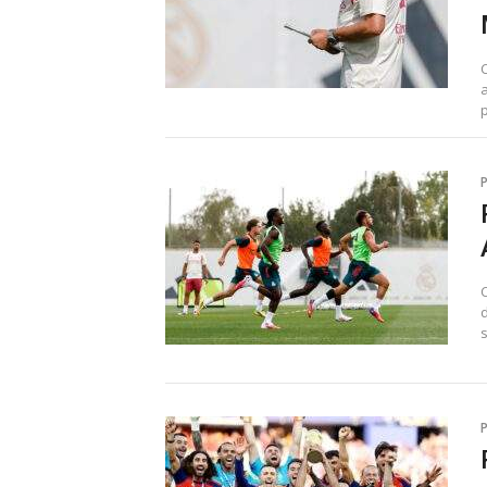
p
C
s