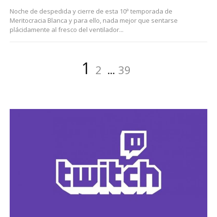
Noche de despedida y cierre de esta 10ª temporada de
Meritocracia Blanca y para ello, nada mejor que sentarse
plácidamente al fresco del ventilador...
Paginación
Página
Página
Página
1
2
…
39
de
entradas