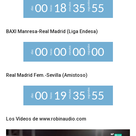
segundos
minutos
0
0
1
8
3
5
5
4
horas
días
5
BAXI Manresa-Real Madrid (Liga Endesa)
segundos
minutos
0
0
0
0
0
0
0
0
horas
días
Real Madrid Fem.-Sevilla (Amistoso)
segundos
minutos
0
0
1
9
3
5
5
4
5
horas
días
Los Vídeos de www.robinaudio.com