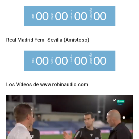
segundos
minutos
0
0
0
0
0
0
0
0
horas
días
Real Madrid Fem.-Sevilla (Amistoso)
segundos
minutos
0
0
0
0
0
0
0
0
horas
días
Los Vídeos de www.robinaudio.com