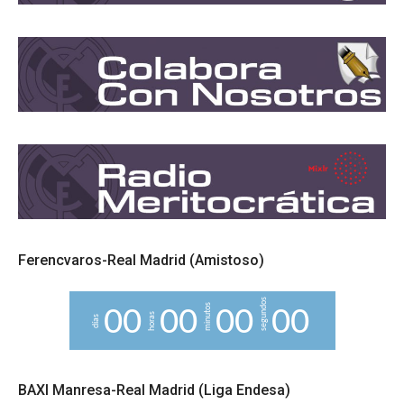
Ferencvaros-Real Madrid (Amistoso)
segundos
minutos
0
0
0
0
0
0
0
0
horas
días
BAXI Manresa-Real Madrid (Liga Endesa)