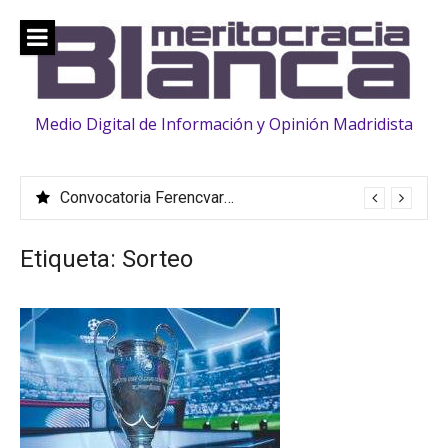
Saltar
al
contenido
Medio Digital de Información y Opinión Madridista
Convocatoria Ferencvaros: La familia «crece» con la llegada de Vinicius, Bernardo Silva, Huijsen y Rüdiger
Etiqueta:
Sorteo