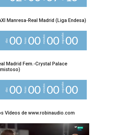
5
XI Manresa-Real Madrid (Liga Endesa)
segundos
minutos
0
0
0
0
0
0
0
0
horas
días
al Madrid Fem.-Crystal Palace
Amistoso)
segundos
minutos
0
0
0
0
0
0
0
0
horas
días
os Vídeos de www.robinaudio.com