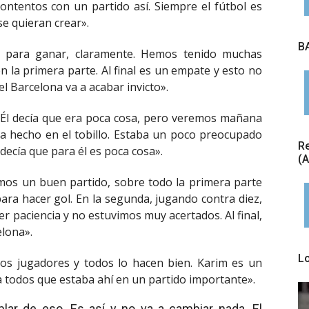
ontentos con un partido así. Siempre el fútbol es
e quieran crear».
BA
a para ganar, claramente. Hemos tenido muchas
 la primera parte. Al final es un empate y esto no
el Barcelona va a acabar invicto».
. Él decía que era poca cosa, pero veremos mañana
a hecho en el tobillo. Estaba un poco preocupado
Re
ecía que para él es poca cosa».
(
amos un buen partido, sobre todo la primera parte
ra hacer gol. En la segunda, jugando contra diez,
r paciencia y no estuvimos muy acertados. Al final,
elona».
L
los jugadores y todos lo hacen bien. Karim es un
 a todos que estaba ahí en un partido importante».
lar de eso. Es así y no va a cambiar nada. El