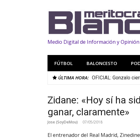
Saltar
al
contenido
Medio Digital de Información y Opinión
FÚTBOL
BALONCESTO
PO
ÚLTIMA HORA:
OFICIAL: Gonzalo cier
Zidane: «Hoy sí ha si
ganar, claramente»
Jose (SoyDeMou)
07/05/2018
El entrenador del Real Madrid, Zinedin