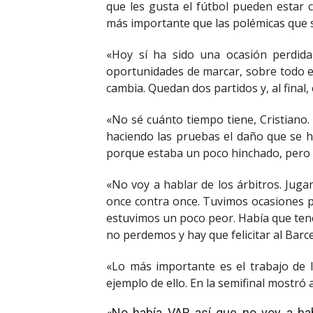
que les gusta el fútbol pueden estar c
más importante que las polémicas que s
«Hoy sí ha sido una ocasión perdid
oportunidades de marcar, sobre todo en
cambia. Quedan dos partidos y, al final, 
«No sé cuánto tiempo tiene, Cristiano
haciendo las pruebas el daño que se h
porque estaba un poco hinchado, pero d
«No voy a hablar de los árbitros. Jug
once contra once. Tuvimos ocasiones pa
estuvimos un poco peor. Había que tene
no perdemos y hay que felicitar al Barc
«Lo más importante es el trabajo de 
ejemplo de ello. En la semifinal mostró
«No había VAR así que no voy a hab