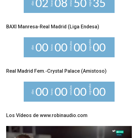
segundos
minutos
0
2
0
8
5
0
3
4
horas
días
5
BAXI Manresa-Real Madrid (Liga Endesa)
segundos
minutos
0
0
0
0
0
0
0
0
horas
días
Real Madrid Fem.-Crystal Palace (Amistoso)
segundos
minutos
0
0
0
0
0
0
0
0
horas
días
Los Vídeos de www.robinaudio.com