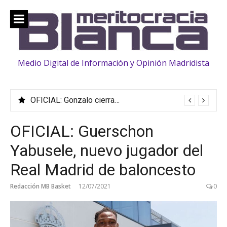
Saltar
al
contenido
Medio Digital de Información y Opinión Madridista
OFICIAL: Gonzalo cierra su traspaso al Fulham
OFICIAL: Guerschon
Yabusele, nuevo jugador del
Real Madrid de baloncesto
Redacción MB Basket
12/07/2021
0