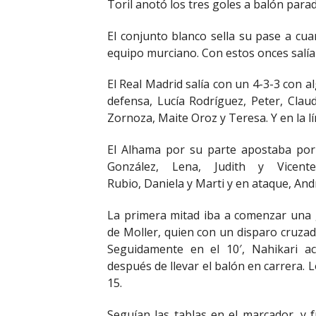
Toril anotó los tres goles a balón para
El conjunto blanco sella su pase a cu
equipo murciano. Con estos onces salí
El Real Madrid salía con un 4-3-3 con 
defensa, Lucía Rodríguez, Peter, Clau
Zornoza, Maite Oroz y Teresa. Y en la l
El Alhama por su parte apostaba por 
González, Lena, Judith y Vicen
Rubio, Daniela y Marti y en ataque, Andr
La primera mitad iba a comenzar una 
de Moller, quien con un disparo cruzad
Seguidamente en el 10′, Nahikari a
después de llevar el balón en carrera.
15.
Seguían las tablas en el marcador, y f