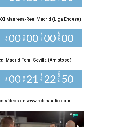
XI Manresa-Real Madrid (Liga Endesa)
segundos
minutos
0
0
0
0
0
0
0
0
horas
días
al Madrid Fem.-Sevilla (Amistoso)
segundos
minutos
0
0
2
1
2
2
4
9
horas
días
os Vídeos de www.robinaudio.com