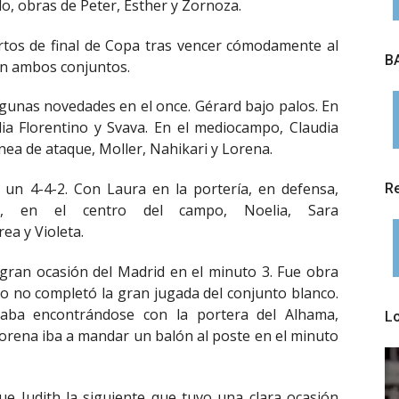
do, obras de Peter, Esther y Zornoza.
artos de final de Copa tras vencer cómodamente al
BA
an ambos conjuntos.
algunas novedades en el once. Gérard bajo palos. En
dia Florentino y Svava. En el mediocampo, Claudia
ínea de ataque, Moller, Nahikari y Lorena.
un 4-4-2. Con Laura en la portería, en defensa,
Re
te, en el centro del campo, Noelia, Sara
ea y Violeta.
gran ocasión del Madrid en el minuto 3. Fue obra
o no completó la gran jugada del conjunto blanco.
caba encontrándose con la portera del Alhama,
L
 Lorena iba a mandar un balón al poste en el minuto
ue Judith la siguiente que tuvo una clara ocasión