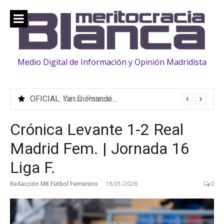
Saltar
al
contenido
Medio Digital de Información y Opinión Madridista
OFICIAL: César Palacios, traspasado al Fulham
Crónica Levante 1-2 Real
Madrid Fem. | Jornada 16
Liga F.
Redacción MB Fútbol Femenino
18/01/2026
0