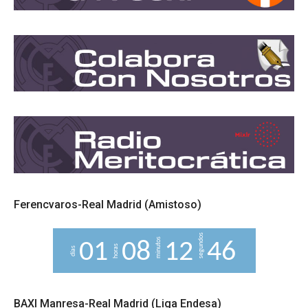
Ferencvaros-Real Madrid (Amistoso)
segundos
minutos
0
1
0
8
1
2
4
5
horas
días
6
BAXI Manresa-Real Madrid (Liga Endesa)