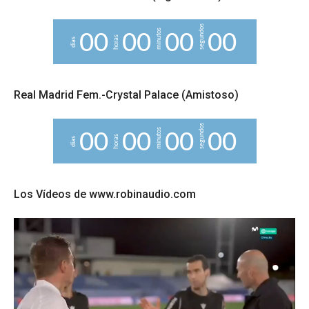
segundos
minutos
0
0
0
0
0
0
0
0
horas
días
Real Madrid Fem.-Crystal Palace (Amistoso)
segundos
minutos
0
0
0
0
0
0
0
0
horas
días
Los Vídeos de www.robinaudio.com