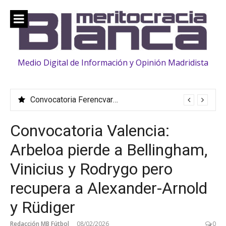
Saltar
al
contenido
Medio Digital de Información y Opinión Madridista
Convocatoria Ferencvaros: La familia «crece» con la llegada de Vinicius, Bernardo Silva, Huijsen y Rüdiger
Convocatoria Valencia:
Arbeloa pierde a Bellingham,
Vinicius y Rodrygo pero
recupera a Alexander-Arnold
y Rüdiger
Redacción MB Fútbol
08/02/2026
0