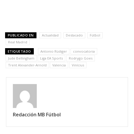
PUBLICADO EN
Actualidad
Destacado
Fútbol
Real Madrid
ETIQUETADO
Antonio Rüdiger
convocatoria
Jude Bellingham
Liga EA Sports
Rodrygo Goes
Trent Alexander-Arnold
Valencia
Vinícius
Redacción MB Fútbol