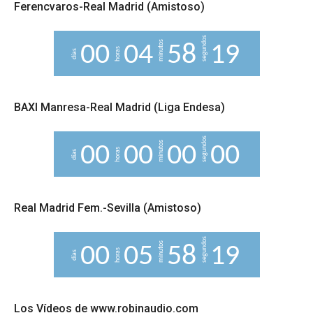
Ferencvaros-Real Madrid (Amistoso)
segundos
minutos
0
0
0
4
5
8
1
8
horas
días
9
BAXI Manresa-Real Madrid (Liga Endesa)
segundos
minutos
0
0
0
0
0
0
0
0
horas
días
Real Madrid Fem.-Sevilla (Amistoso)
segundos
minutos
0
0
0
5
5
8
1
8
horas
días
9
Los Vídeos de www.robinaudio.com