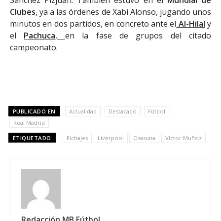
Sánchez Pizjuán. También estuvo en el
Mundial de
Clubes
, ya a las órdenes de Xabi Alonso, jugando unos
minutos en dos partidos, en concreto ante el
Al-Hilal
y
el
Pachuca
,
en la fase de grupos del citado
campeonato.
PUBLICADO EN
Actualidad
Destacado
Fútbol
Real Madrid
ETIQUETADO
Fichajes
Liverpool
Osasuna
Víctor Muñoz
Redacción MB Fútbol