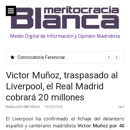
Saltar
al
contenido
Medio Digital de Información y Opinión Madridista
Convocatoria Ferencvaros: La familia «crece» con la llegada de Vinicius, Bernardo Silva, Huijsen y Rüdiger
Victor Muñoz, traspasado al
Liverpool, el Real Madrid
cobrará 20 millones
Redacción MB Fútbol
18/06/2026
0
El Liverpool ha confirmado el fichaje del delantero
español y canterano madridista
Víctor Muñoz por 40