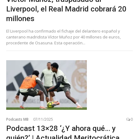
Liverpool, el Real Madrid cobrará 20
millones
El Liverpool ha confirmado el fichaje del delantero español y
canterano madridista Víctor Muñoz por 40 millones de euros,
procedente de Osasuna. Esta operación...
Podcasts MB
07/11/2025
0
Podcast 13×28 ‘¿Y ahora qué… y
quién?’ | Actualidad Meritocrática