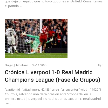
que deja un equipo que no tuvo opciones en Anfield. Comentamos
el partido,...
Diego J. Montero
05/11/2025
0
Crónica Liverpool 1-0 Real Madrid |
Champions League (Fase de Grupos)
[caption id="attachment_42483" align="aligncenter" width="1920"]
Courtois, salvando una clara ocasión ante Szoboszlai en la
primera mitad | Liverpool 1-0 Real Madrid[/caption] El Real Madrid
ha...