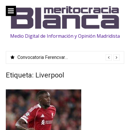
Saltar
al
contenido
Medio Digital de Información y Opinión Madridista
Convocatoria Ferencvaros: La familia «crece» con la llegada de Vinicius, Bernardo Silva, Huijsen y Rüdiger
Etiqueta:
Liverpool