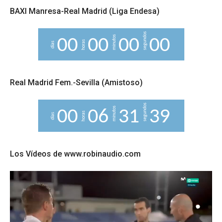
BAXI Manresa-Real Madrid (Liga Endesa)
segundos
minutos
0
0
0
0
0
0
0
0
horas
días
Real Madrid Fem.-Sevilla (Amistoso)
segundos
minutos
0
0
0
6
3
1
3
8
9
horas
días
Los Vídeos de www.robinaudio.com