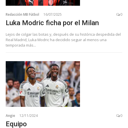
Redacción MB Fútbol
16/07/2025
0
Luka Modric ficha por el Milan
Lejos de colgar las botas y, después de su histórica despedida del
Real Madrid, Luka Modric ha decidido seguir al menos una
temporada más...
Angie
12/11/2024
0
Equipo