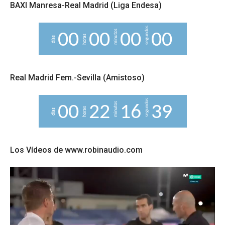
BAXI Manresa-Real Madrid (Liga Endesa)
segundos
minutos
0
0
0
0
0
0
0
0
horas
días
Real Madrid Fem.-Sevilla (Amistoso)
segundos
minutos
0
0
2
2
1
6
3
8
horas
días
9
Los Vídeos de www.robinaudio.com