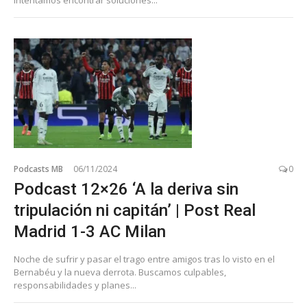
Intentamos encontrar soluciones...
Podcasts MB
06/11/2024
0
Podcast 12×26 ‘A la deriva sin
tripulación ni capitán’ | Post Real
Madrid 1-3 AC Milan
Noche de sufrir y pasar el trago entre amigos tras lo visto en el
Bernabéu y la nueva derrota. Buscamos culpables,
responsabilidades y planes...