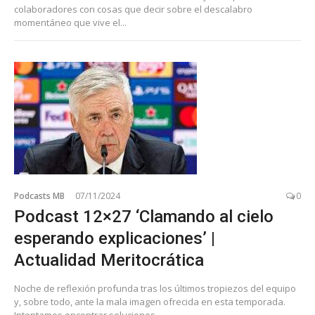
colaboradores con cosas que decir sobre el descalabro
momentáneo que vive el...
Podcasts MB
07/11/2024
0
Podcast 12×27 ‘Clamando al cielo
esperando explicaciones’ |
Actualidad Meritocrática
Noche de reflexión profunda tras los últimos tropiezos del equipo
y, sobre todo, ante la mala imagen ofrecida en esta temporada.