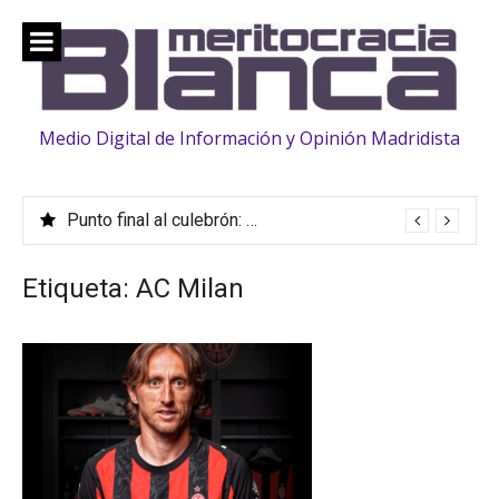
Saltar
al
contenido
Medio Digital de Información y Opinión Madridista
Punto final al culebrón: Vinicius, renovado hasta 2032
Etiqueta:
AC Milan