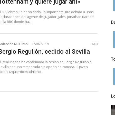
Tottenham y quiere jugar ahí»
El "Culebrón Bale" ha dado un importante giro debido a unas
declaraciones del agente del jugador galés, Jonathan Barnett,
en la BBC donde ha...
Du
Redacción MB Fútbol
05/07/2019
0
Sergio Reguilón, cedido al Sevilla
T
El Real Madrid ha confirmado la cesión de Sergio Reguilón al
Sevilla por una temporada sin opción de compra. El joven
ateral izquierdo madrileño...
L