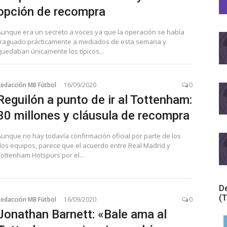
opción de recompra
Aunque era un secreto a voces ya que la operación se había
fraguado prácticamente a mediados de esta semana y
quedaban únicamente los típicos...
Redacción MB Fútbol
16/09/2020
0
Reguilón a punto de ir al Tottenham:
30 millones y cláusula de recompra
Aunque no hay todavía confirmación oficial por parte de los
dos equipos, parece que el acuerdo entre Real Madrid y
Tottenham Hotspurs por el...
De
(T
Redacción MB Fútbol
16/09/2020
0
Jonathan Barnett: «Bale ama al