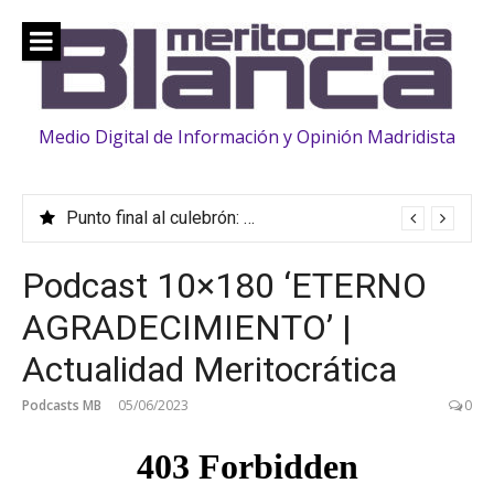
Saltar
al
contenido
Medio Digital de Información y Opinión Madridista
Punto final al culebrón: Vinicius, renovado hasta 2032
Podcast 10×180 ‘ETERNO
AGRADECIMIENTO’ |
Actualidad Meritocrática
Podcasts MB
05/06/2023
0