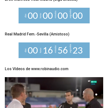
segundos
minutos
0
0
0
0
0
0
0
0
horas
días
Real Madrid Fem.-Sevilla (Amistoso)
segundos
minutos
0
0
1
6
5
6
2
2
3
horas
días
Los Vídeos de www.robinaudio.com