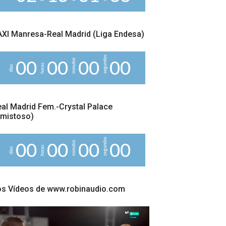
8
XI Manresa-Real Madrid (Liga Endesa)
segundos
minutos
0
0
0
0
0
0
0
0
horas
días
al Madrid Fem.-Crystal Palace
Amistoso)
segundos
minutos
0
0
0
0
0
0
0
0
horas
días
os Vídeos de www.robinaudio.com