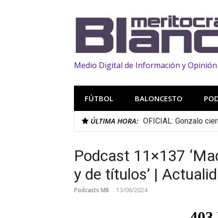
Saltar
al
contenido
Medio Digital de Información y Opinión
FÚTBOL
BALONCESTO
PO
ÚLTIMA HORA:
OFICIAL: Gonzalo cier
Podcast 11×137 ‘Mad
y de títulos’ | Actual
Podcasts MB
13/06/2024