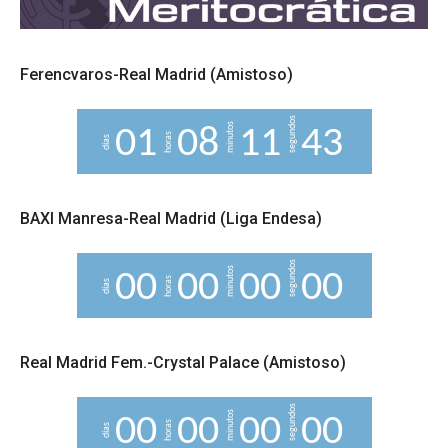
Ferencvaros-Real Madrid (Amistoso)
segundos
minutos
0
1
0
8
1
1
4
2
horas
días
3
BAXI Manresa-Real Madrid (Liga Endesa)
segundos
minutos
0
0
0
0
0
0
0
0
horas
días
Real Madrid Fem.-Crystal Palace (Amistoso)
segundos
minutos
0
0
0
0
0
0
0
0
horas
días