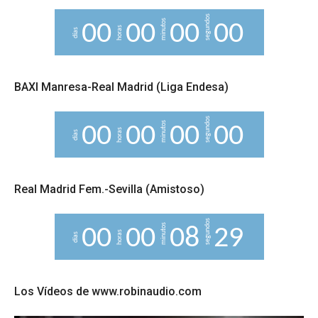
segundos
minutos
0
0
0
0
0
0
0
0
horas
días
BAXI Manresa-Real Madrid (Liga Endesa)
segundos
minutos
0
0
0
0
0
0
0
0
horas
días
Real Madrid Fem.-Sevilla (Amistoso)
segundos
minutos
0
0
0
0
0
8
2
8
9
horas
días
Los Vídeos de www.robinaudio.com