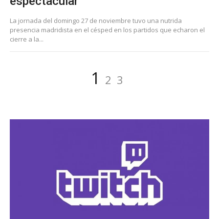
espectacular
La jornada del domingo 27 de noviembre tuvo una nutrida
presencia madridista en el césped en los partidos que echaron el
cierre a la...
Paginación
Página
Página
Página
1
2
3
de
entradas