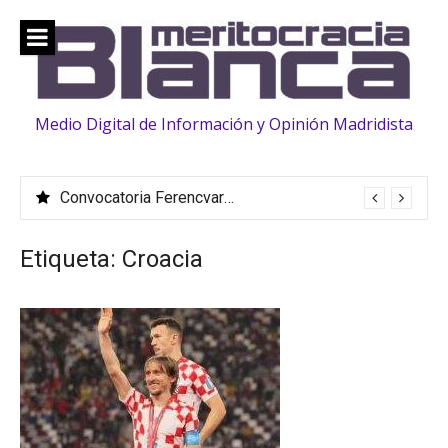
Saltar
al
contenido
Medio Digital de Información y Opinión Madridista
Convocatoria Ferencvaros: La familia «crece» con la llegada de Vinicius, Bernardo Silva, Huijsen y Rüdiger
Etiqueta:
Croacia