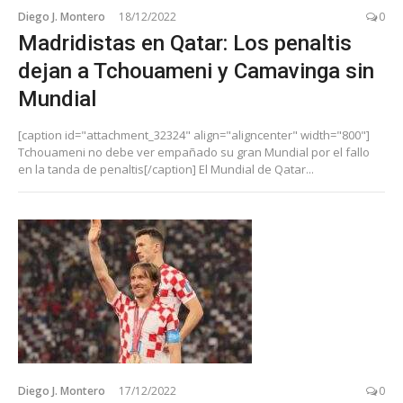
Diego J. Montero
18/12/2022
0
Madridistas en Qatar: Los penaltis
dejan a Tchouameni y Camavinga sin
Mundial
[caption id="attachment_32324" align="aligncenter" width="800"]
Tchouameni no debe ver empañado su gran Mundial por el fallo
en la tanda de penaltis[/caption] El Mundial de Qatar...
Diego J. Montero
17/12/2022
0