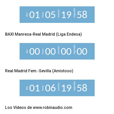
segundos
minutos
0
1
0
5
1
9
5
7
horas
días
8
BAXI Manresa-Real Madrid (Liga Endesa)
segundos
minutos
0
0
0
0
0
0
0
0
horas
días
Real Madrid Fem.-Sevilla (Amistoso)
segundos
minutos
0
1
0
6
1
9
5
7
horas
8
días
Los Vídeos de www.robinaudio.com