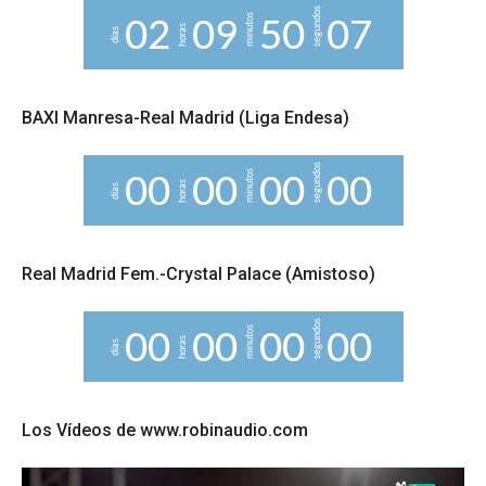
segundos
minutos
0
2
0
9
5
0
0
7
horas
días
BAXI Manresa-Real Madrid (Liga Endesa)
segundos
minutos
0
0
0
0
0
0
0
0
horas
días
Real Madrid Fem.-Crystal Palace (Amistoso)
segundos
minutos
0
0
0
0
0
0
0
0
horas
días
Los Vídeos de www.robinaudio.com