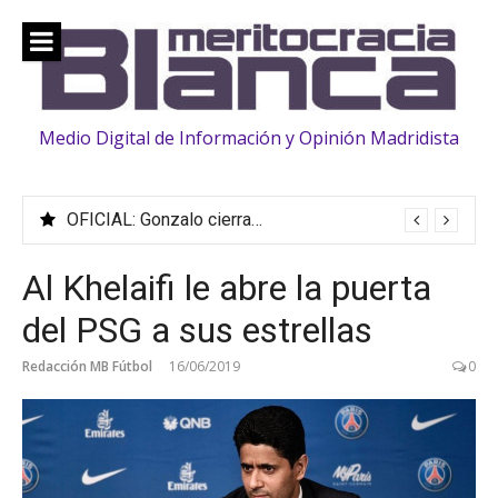
Saltar
al
contenido
Medio Digital de Información y Opinión Madridista
OFICIAL: Gonzalo cierra su traspaso al Fulham
Al Khelaifi le abre la puerta
del PSG a sus estrellas
Redacción MB Fútbol
16/06/2019
0