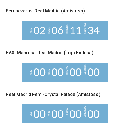
Ferencvaros-Real Madrid (Amistoso)
segundos
minutos
0
2
0
6
1
1
3
3
horas
días
BAXI Manresa-Real Madrid (Liga Endesa)
segundos
minutos
0
0
0
0
0
0
0
0
horas
días
Real Madrid Fem.-Crystal Palace (Amistoso)
segundos
minutos
0
0
0
0
0
0
0
0
horas
días