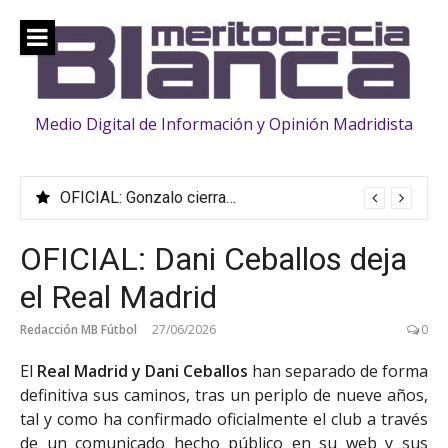
Saltar
al
contenido
Medio Digital de Información y Opinión Madridista
OFICIAL: Gonzalo cierra su traspaso al Fulham
OFICIAL: Dani Ceballos deja
el Real Madrid
Redacción MB Fútbol
27/06/2026
0
El
Real Madrid y Dani Ceballos
han separado de forma
definitiva sus caminos, tras un periplo de nueve años,
tal y como ha confirmado oficialmente el club a través
de un comunicado hecho público en su web y sus