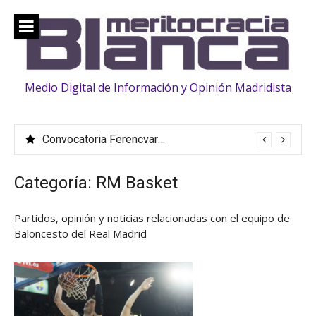
Saltar
al
contenido
Medio Digital de Información y Opinión Madridista
Convocatoria Ferencvaros: La familia «crece» con la llegada de Vinicius, Bernardo Silva, Huijsen y Rüdiger
Categoría:
RM Basket
Partidos, opinión y noticias relacionadas con el equipo de
Baloncesto del Real Madrid