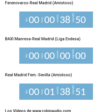
Ferencvaros-Real Madrid (Amistoso)
segundos
minutos
0
0
0
0
3
8
4
9
5
0
horas
días
BAXI Manresa-Real Madrid (Liga Endesa)
segundos
minutos
0
0
0
0
0
0
0
0
horas
días
Real Madrid Fem.-Sevilla (Amistoso)
segundos
minutos
0
0
0
1
3
8
5
0
1
horas
días
Los Vídeos de www.robinaudio.com